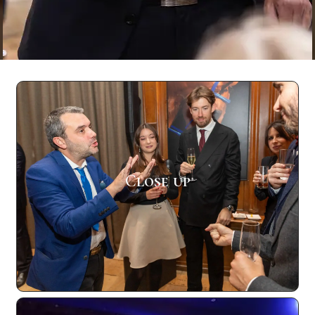
Close up
De la magie ou du mentalisme où les
spectateurs sont au plus près. La
performance est réalisée auprès de petits
Close up
groupes sous les yeux mêmes du public,
créant une expérience immersive, magique
et interactive
En Savoir Plus